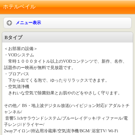
ホテルベイル
メニュー表示
Bタイプ
＜お部屋の設備＞
・VODシステム
常時１０００タイトル以上のVODコンテンツで、新作、名作、
話題作のー映画が無料で見放題です。
・ブロアバス
下から出てくる泡で、ゆったりリラックスできます。
・空気清浄機
きれいな空気で除菌効果とお肌やのどをやさしく守ります。
その他／ BS・地上波デジタル放送(ハイビジョン対応)/ アダルトチ
ャンネル/
音響5.1chサラウンドシステム/ブルーレイデッキ/ティファール/電
子レンジ/ドライヤー/
2wayアイロン/持込用冷蔵庫/空気清浄機/BGM/ 浴室TV/ Wi-Fi